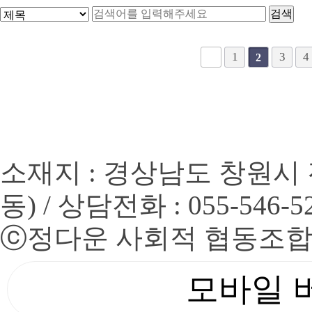
맨끝
1
3
4
2
소재지 : 경상남도 창원시 
동) / 상담전화 : 055-546-5
ⓒ
정다운 사회적 협동조
모바일 