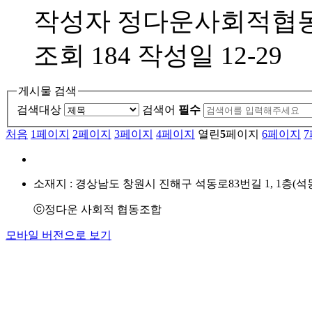
작성자
정다운사회적협
조회
184
작성일
12-29
게시물 검색
검색대상
검색어
필수
처음
1
페이지
2
페이지
3
페이지
4
페이지
열린
5
페이지
6
페이지
7
소재지 : 경상남도 창원시 진해구 석동로83번길 1, 1층(석동) / 상담
ⓒ
정다운 사회적 협동조합
모바일 버전으로 보기